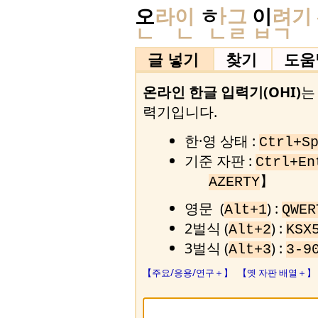
오
라이
ㅎ
ㅏ
그
이
려기 
ㄴ
ㄴ
ㄴㄹ ㅂㄱ
글 넣기
찾기
도움
온라인 한글 입력기(OHI)
는
력기입니다.
한·영 상태 :
Ctrl+S
기준 자판 :
Ctrl+En
】
AZERTY
영문 (
) :
Alt+1
QWER
2벌식 (
) :
Alt+2
KSX
3벌식 (
) :
Alt+3
3-9
【주요/응용/연구＋】
【옛 자판 배열＋】