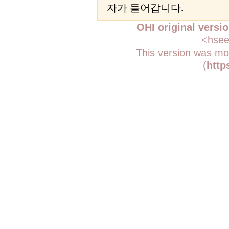
자가 들어갑니다.
OHI original versi
<hsee
This version was mo
(
http