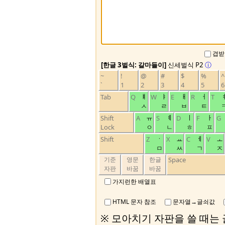
겹받
[한글 3벌식: 갈마들이]
신세벌식 P2
ⓘ
~
!
@
#
$
%
^
`
1
2
3
4
5
6
ㅒ
ㅑ
ㅐ
ㅓ
Tab
Q
W
E
R
T
ㅅ
ㄹ
ㅂ
ㅌ
ㅠ
ㅖ
ㅣ
ㅏ
Shift
A
S
D
F
G
Lock
ㅇ
ㄴ
ㅎ
ㅍ
ㆍ
ㅛ
ㅔ
ㅗ
Shift
Z
X
C
V
ㅁ
ㅆ
ㄱ
ㅈ
기준
영문
한글
Space
자판
바꿈
바꿈
가지런한 배열표
HTML 문자 참조
문자열→글쇠값
※ 모아치기 자판을 쓸 때는